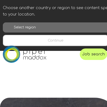
Choose another country or region to see content spe
to your location.
Continue
Job search