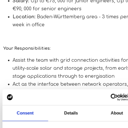
Salary:
Up to €75, 000 for junior engineers, Up t
€90, 000 for senior engineers
Location:
Baden-Württemberg area - 3 times pe
week in office
Your Responsibilities:
Assist the team with grid connection activities fo
utility-scale solar and storage projects, from earl
stage applications through to energisation
Act as the interface between network operators,
technical consultants, certification bodies, and
internal project teams
Prepare and manage technical submissions,
Consent
Details
About
connection documentation, and project timelines
ensure smooth project execution