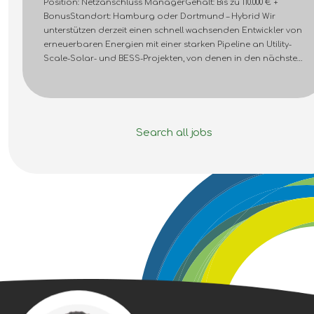
Position: Netzanschluss ManagerGehalt: Bis zu 110.000 € +
BonusStandort: Hamburg oder Dortmund – Hybrid Wir
unterstützen derzeit einen schnell wachsenden Entwickler von
erneuerbaren Energien mit einer starken Pipeline an Utility-
Scale-Solar- und BESS-Projekten, von denen in den nächsten
12 Monaten über 300 MW den Ready-to-Build-Status (RTB)
erreichen sollen. In dieser Rolle arbeiten Sie an Projekten mit
einer Größe von 10 MW bis über 80 MW und übernehmen eine
Schlüsselrolle bei der Entwicklung und Umsetzung von
Netzanschlusslösungen für eine Vielzahl von Projekten in
Search all jobs
ganz Deutschland. Als Teil eines schlanken und hochgradig
kollaborativen Teams profitieren Sie von einem hohen Maß
an Eigenverantwortung, direktem Austausch mit dem Senior
Management und der Möglichkeit, den Erfolg bedeutender
Projekte der Energiewende von der Entwicklung bis hin zum
Verkauf und Betrieb aktiv mitzugestalten. Ihre Aufgaben
Verantwortung für Mittel- und
Hochspannungsnetzanschlüsse von Utility-Scale-Projekten
im Bereich erneuerbare Energien – von der Planung und
Auslegung bis zur Ready-to-Build-Phase.Durchführung von
Netzverträglichkeitsprüfungen, Erstellung und Einreichung
von Netzanschlussanträgen sowie Ausarbeitung von
Einliniendiagrammen (SLDs).Durchführung und Prüfung von