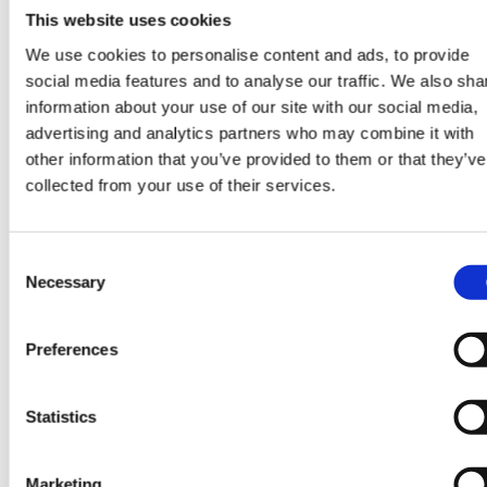
Support commissioning, MV infrastructure plann
This website uses cookies
and wider engineering activities to deliver projec
We use cookies to personalise content and ads, to provide
safely, efficiently, and in line with industry stand
social media features and to analyse our traffic. We also sha
information about your use of our site with our social media,
advertising and analytics partners who may combine it with
other information that you’ve provided to them or that they’ve
What You Bring:
collected from your use of their services.
Degree in Electrical Engineering or a related fiel
Minimum 2-3 years' experience in grid connectio
Consent
grid compliance, or renewable energy infrastruc
Necessary
Selection
projects - 1 year's experience considered for the
right candidate
Preferences
Strong understanding of German grid connecti
regulations and VDE standards (e.g. VDE-AR-N
Statistics
4110/4120)
Knowledge of medium-voltage infrastructure an
Marketing
commissioning processes