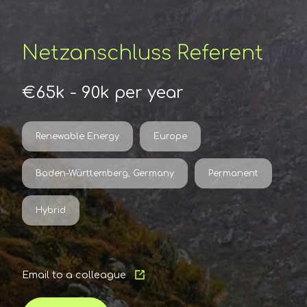
Netzanschluss Referent
€65k - 90k per year
Renewable Energy
Europe
Baden-Württemberg, Germany
Permanent
Hybrid
Email to a colleague