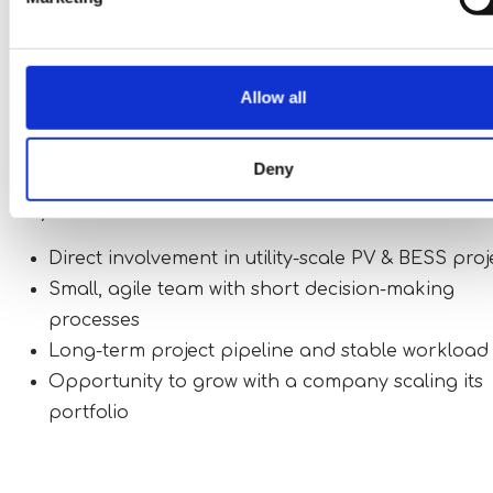
C1 German language skills are highly desirable -
considered for the right candidate
Experience within solar PV and/or BESS project
Allow all
would be a strong advantage!
Deny
Why Should You Join?
Direct involvement in utility-scale PV & BESS proj
Small, agile team with short decision-making
processes
Long-term project pipeline and stable workload
Opportunity to grow with a company scaling its
portfolio